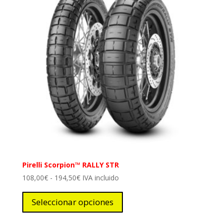
Pirelli Scorpion™ RALLY STR
Rango
108,00
€
-
194,50
€
IVA incluido
de
Este
precios:
producto
Seleccionar opciones
desde
tiene