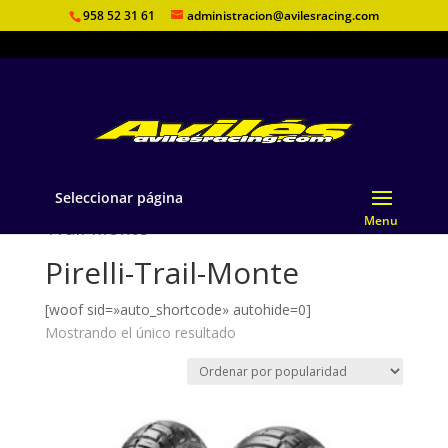
958 52 31 61
administracion@avilesracing.com
Seleccionar página
Inicio
/
Tienda
/
Marcas
/
Pirelli
/ Pirelli-
Trail-Monte
Pirelli-Trail-Monte
[woof sid=»auto_shortcode» autohide=0]
Mostrando el único resultado