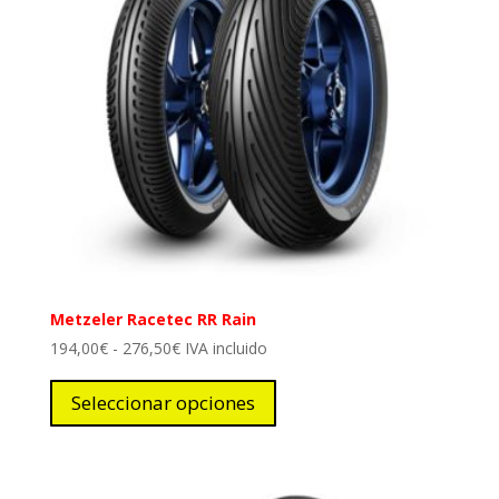
Metzeler Racetec RR Rain
Rango
194,00
€
-
276,50
€
IVA incluido
de
Este
precios:
producto
Seleccionar opciones
desde
tiene
194,00€
múltiples
hasta
variantes.