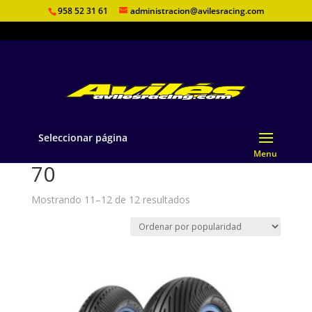
958 52 31 61
administracion@avilesracing.com
Seleccionar página
Inicio
/ Perfil del producto /
70
/ Página 2
70
Ordenado
Mostrando 11–12 de 12 resultados
por
popularidad