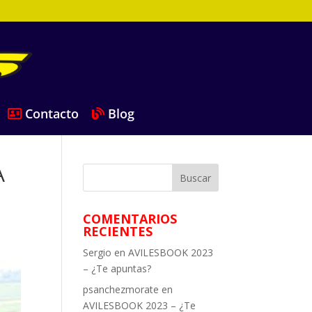
Contacto
Blog
A
COMENTARIOS
RECIENTES
Sergio
en
AVILESBOOK 2023
– ¿Te apuntas?
psanchezmorate
en
AVILESBOOK 2023 – ¿Te