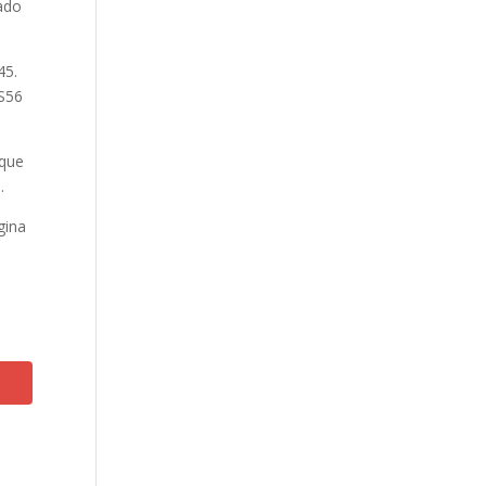
jado
45.
ES56
 que
.
gina