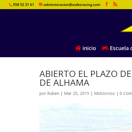
958 52 31 61
administracion@avilesracing.com
inicio
Escuela d
ABIERTO EL PLAZO DE
DE ALHAMA
por
Ruben
|
Mar 25, 2015
|
Motocross
|
0 Com