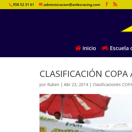
958 52 31 61
administracion@avilesracing.com
inicio
Escuela d
CLASIFICACIÓN COPA A
por
Ruben
|
Abr 23, 2014
|
Clasificaciones COP