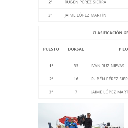
2
º
RUBÉN PÉREZ SIERRA
3
º
JAIME LÓPEZ MARTÍN
CLASIFICACIÓN G
PUESTO
DORSAL
PIL
1
º
53
IVÁN RUZ NIEVAS
2
º
16
RUBÉN PÉREZ SIE
3
º
7
JAIME LÓPEZ MAR