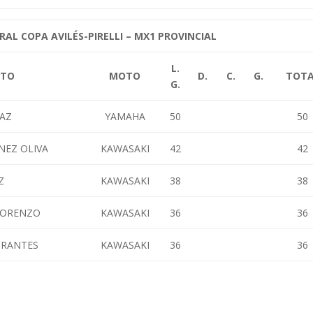
RAL COPA AVILÉS-PIRELLI – MX1
PROVINCIAL
L.
OTO
MOTO
D.
C.
G.
TOT
G.
IAZ
YAMAHA
50
50
NEZ OLIVA
KAWASAKI
42
42
Z
KAWASAKI
38
38
LORENZO
KAWASAKI
36
36
IRANTES
KAWASAKI
36
36