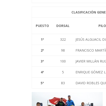
CLASIFICACIÓN GENE
PUESTO
DORSAL
PIL
1
º
322
JESÚS ALGUACIL D
2
º
98
FRANCISCO MARTÍ
3
º
100
JAVIER MILLÁN RUI
4
º
5
ENRIQUE GÓMEZ 
5
º
83
DAVID ROBLES QU