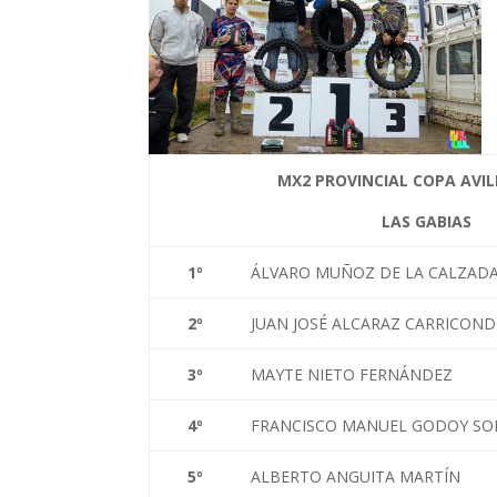
MX2 PROVINCIAL
COPA AVIL
LAS GABIAS
1
º
ÁLVARO MUÑOZ DE LA CALZAD
2
º
JUAN JOSÉ ALCARAZ CARRICON
3
º
MAYTE NIETO FERNÁNDEZ
4
º
FRANCISCO MANUEL GODOY S
5
º
ALBERTO ANGUITA MARTÍN