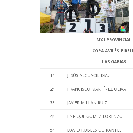
MX1 PROVINCIAL
COPA AVILÉS-PIREL
LAS GABIAS
1
º
JESÚS ALGUACIL DIAZ
2
º
FRANCISCO MARTÍNEZ OLIVA
3
º
JAVIER MILLÁN RUIZ
4
º
ENRIQUE GÓMEZ LORENZO
5
º
DAVID ROBLES QUIRANTES