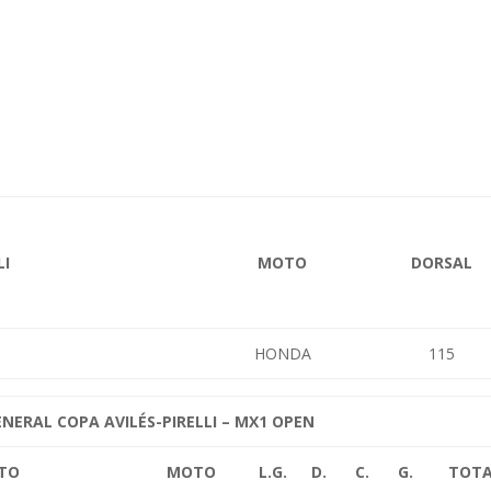
LI
MOTO
DORSAL
HONDA
115
ENERAL COPA AVILÉS-PIRELLI – MX1 OPEN
OTO
MOTO
L.G.
D.
C.
G.
TOT