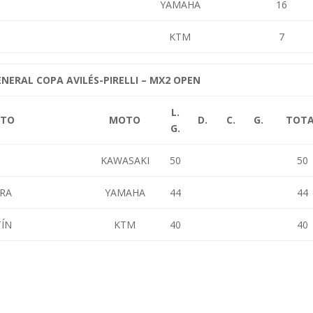
YAMAHA
16
KTM
7
ENERAL COPA AVILÉS-PIRELLI – MX2 OPEN
L.
OTO
MOTO
D.
C.
G.
TOT
G.
KAWASAKI
50
50
RRA
YAMAHA
44
44
TÍN
KTM
40
40