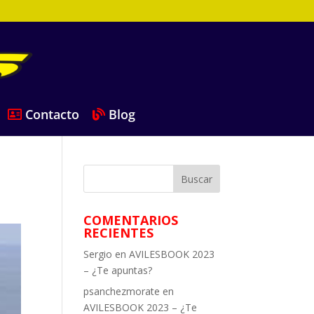
Contacto
Blog
COMENTARIOS
RECIENTES
Sergio
en
AVILESBOOK 2023
– ¿Te apuntas?
psanchezmorate
en
AVILESBOOK 2023 – ¿Te