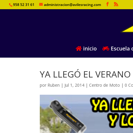
958 52 31 61
administracion@avilesracing.com
inicio
Escuela d
YA LLEGÓ EL VERANO
por
Ruben
|
Jul 1, 2014
|
Centro de Moto
|
0 C